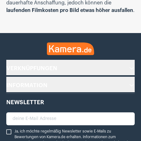
dauerhafte Anschaffung, jedoch können die
laufenden Filmkosten pro Bild etwas höher ausfallen
.
Kamera.de
VERKNÜPFUNGEN
INFORMATION
NEWSLETTER
deine E-Mail Adresse
Ja, ich möchte regelmäßig Newsletter sowie E-Mails zu Bewertungen von Ka
Ja, ich möchte regelmäßig Newsletter sowie E-Mails zu
Bewertungen von Kamera.de erhalten. Informationen zum