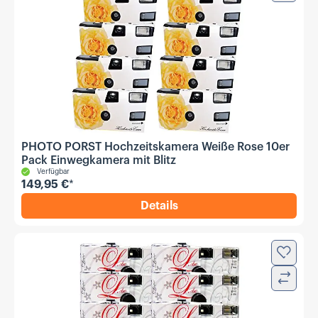
PHOTO PORST Hochzeitskamera Weiße Rose 10er
Pack Einwegkamera mit Blitz
Verfügbar
149,95 €
*
Details
,
PHOTO PORST Hochzeitskam
Zur Wun
Verglei