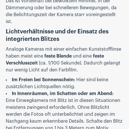
Das ist vorteilhaft bei bewölktem Himmel, in der
Dämmerung oder bei schnelleren Bewegungen, da
die Belichtungszeit der Kamera starr voreingestellt
ist.
Lichtverhältnisse und der Einsatz des
integrierten Blitzes
Analoge Kameras mit einer einfachen Kunststofflinse
haben meist eine
feste Blende
und eine
feste
Verschlusszeit
(ca. 1/100 Sekunde). Dadurch gelangt
nur wenig Licht auf den Farbfilm.
Im Freien bei Sonnenschein:
Hier sind keine
zusätzlichen Lichtquellen nötig.
In Innenräumen, im Schatten oder am Abend:
Eine Einwegkamera mit Blitz ist in diesen Situationen
meistens zwingend erforderlich. Ohne Blitzlicht
werden die Fotos oft unterbelichtet und zeigen im
Nachgang kaum erkennbare Details. Schalte den Blitz
bei Entfernungen von 1 bis 3 Metern zum Motiv