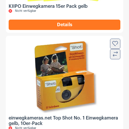
KIIPO Einwegkamera 15er Pack gelb
Nicht verfügbar
Details
,
KIIPO Einwegkamera 15er P
Zur Wun
Verglei
einwegkameras.net Top Shot No. 1 Einwegkamera
gelb, 10er-Pack
Nicht verfügbar