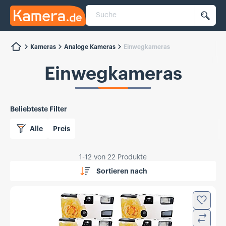
Suche
Kamera.de
Such
Kameras
Analoge Kameras
Einwegkameras
Einwegkameras
Beliebteste Filter
Alle
Preis
1
-
12
von
22
Produkte
Sortieren nach
Zur Wun
Verglei