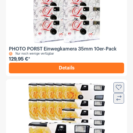
PHOTO PORST Einwegkamera 35mm 10er-Pack
Nur noch wenige verfügbar
129,95 €
*
Details
,
PHOTO PORST Einwegkame
Zur Wun
Verglei