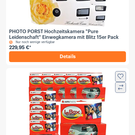
PHOTO PORST Hochzeitskamera "Pure
Leidenschaft" Einwegkamera mit Blitz 15er Pack
Nur noch wenige verfügbar
229,95 €
*
Details
,
PHOTO PORST Hochzeitskame
Zur Wun
Verglei