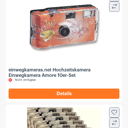
Verglei
einwegkameras.net Hochzeitskamera
Einwegkamera Amore 10er-Set
Nicht verfügbar
Details
,
einwegkameras.net Hochze
Zur Wun
Verglei