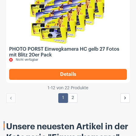
PHOTO PORST Einwegkamera HC gelb 27 Fotos
mit Blitz 20er Pack
Nicht verfügbar
Details
,
PHOTO PORST Einwegkamera 
1
-
12
von
22
Produkte
1
2
Vorherige
Näch
Unsere neuesten Artikel in der