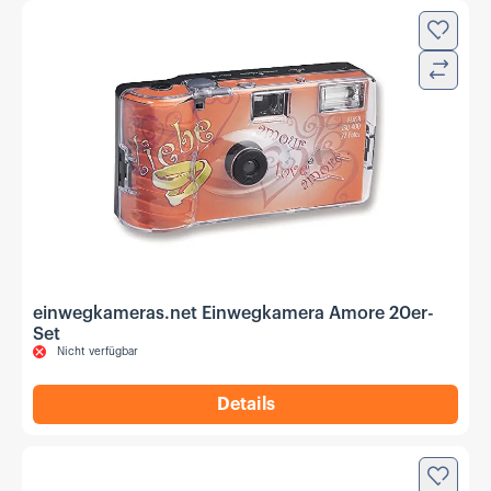
Zur Wun
Verglei
einwegkameras.net Einwegkamera Amore 20er-
Set
Nicht verfügbar
Details
,
einwegkameras.net Einweg
Zur Wun