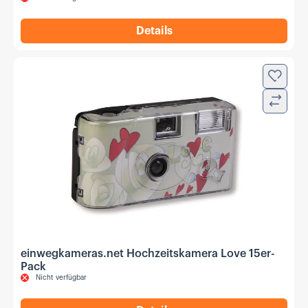
Details
,
einwegkameras.net Top Sho
Zur Wun
Verglei
einwegkameras.net Hochzeitskamera Love 15er-
Pack
Nicht verfügbar