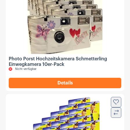
Photo Porst Hochzeitskamera Schmetterling
Einwegkamera 10er-Pack
Nicht verfügbar
Details
,
Photo Porst Hochzeitskame
Zur Wun
Verglei