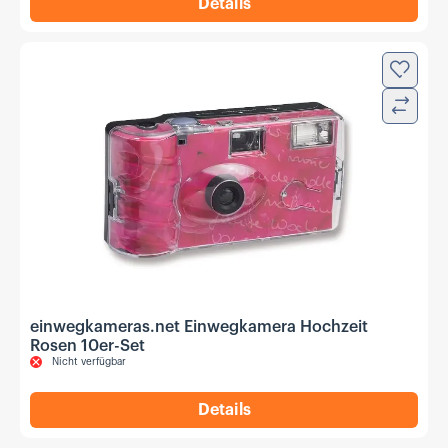
Details
,
einwegkameras.net Hochzei
Zur Wun
Verglei
einwegkameras.net Einwegkamera Hochzeit
Rosen 10er-Set
Nicht verfügbar
Details
,
einwegkameras.net Einwegk