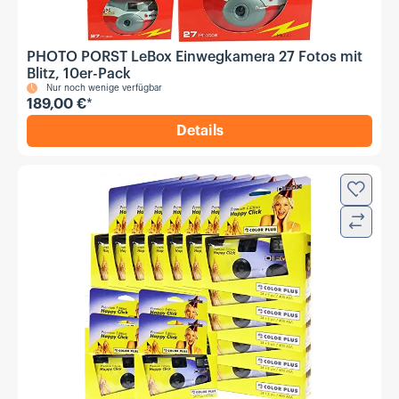
PHOTO PORST LeBox Einwegkamera 27 Fotos mit
Blitz, 10er-Pack
Nur noch wenige verfügbar
189,00 €
*
Details
,
PHOTO PORST LeBox Einwegk
Zur Wun
Verglei