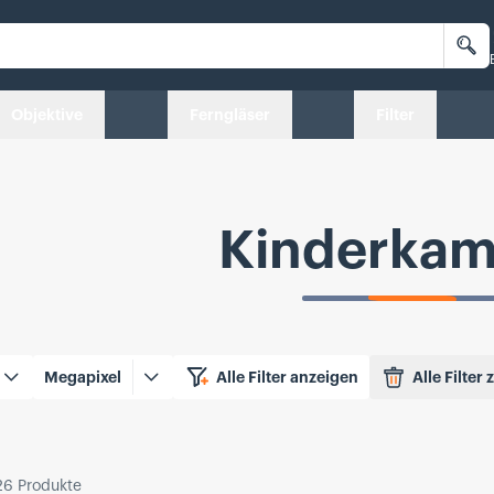
Su
Objektive
Ferngläser
Filter
Kinderkam
te Filter
Megapixel
Alle Filter anzeigen
Alle Filter
26
Produkte