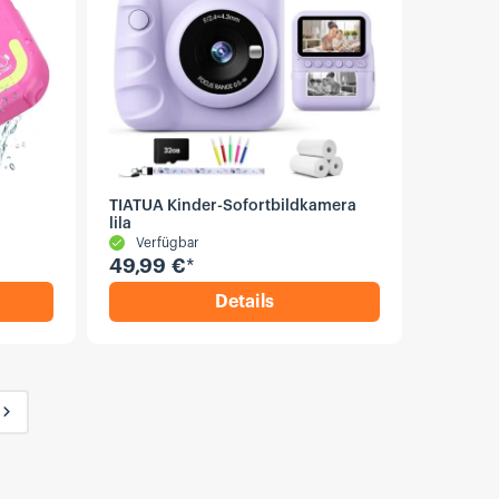
TIATUA Kinder-Sofortbildkamera
lila
Verfügbar
49,99 €
*
Details
c S72 wasserdichte Kinderkamera Rosa
,
TIATUA Kinder-Sofortbildkam
Nächste