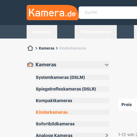
Kamera.de
Suche
Kameras
Videokameras
Kameras
Kinderkameras
Kameras
Systemkameras (DSLM)
Spiegelreflexkameras (DSLR)
Kompaktkameras
Beliebtes
Preis
Kinderkameras
Sofortbildkameras
1
-
12
von
Analoge Kameras