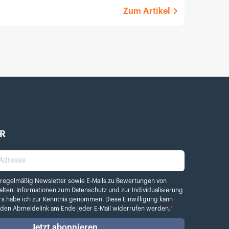
Zum Artikel
R
dresse
elmäßig Newsletter sowie E-Mails zu Bewertungen von Kamera.de erhalten. Info
 regelmäßig Newsletter sowie E-Mails zu Bewertungen von
alten. Informationen zum
Datenschutz
und zur Individualisierung
rs habe ich zur Kenntnis genommen. Diese Einwilligung kann
r den Abmeldelink am Ende jeder E-Mail widerrufen werden.
*
Jetzt abonnieren