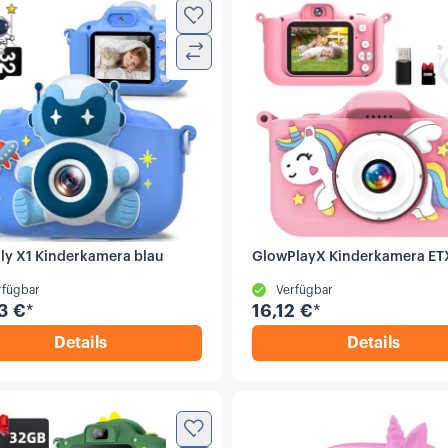
Zur Wunschliste hinzufügen
Vergleichen
ly X1 Kinderkamera blau
GlowPlayX Kinderkamera ET
rfügbar
Verfügbar
3 €
*
16,12 €
*
Details
Details
,
Gofunly X1 Kinderkamera blau
,
GlowPla
Zur Wunschliste hinzufügen