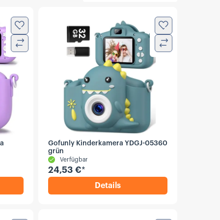
Zur Wunschliste hinzufügen
Zur Wunschliste
Vergleichen
Vergleichen
la
Gofunly Kinderkamera YDGJ-05360
grün
Verfügbar
24,53 €
*
Details
Kinderkamera C18 lila
,
Gofunly Kinderkamera YDG