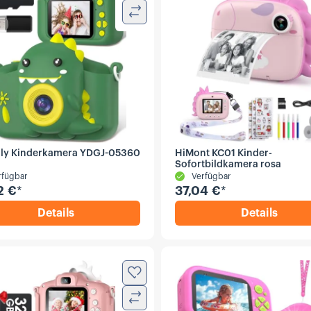
Vergleichen
ly Kinderkamera YDGJ-05360
HiMont KC01 Kinder-
Sofortbildkamera rosa
rfügbar
Verfügbar
2 €
*
37,04 €
*
Details
Details
,
Gofunly Kinderkamera YDGJ-05360 grün
,
HiMont 
Zur Wunschliste hinzufügen
Vergleichen