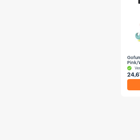
Gofun
Pink/
Ve
24,6