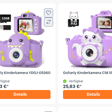
Zur Wunschliste hinzufügen
Vergleichen
ly Kinderkamera YDGJ-05360
Gofunly Kinderkamera C18 li
rfügbar
Verfügbar
3 €
*
25,83 €
*
Details
Details
,
Gofunly Kinderkamera YDGJ-05360 lila
,
Gofunly 