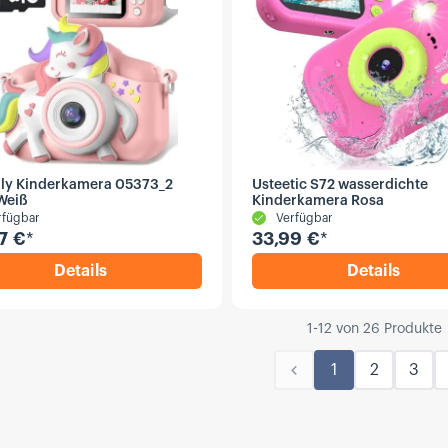
ly Kinderkamera 05373_2
Usteetic S72 wasserdichte
Weiß
Kinderkamera Rosa
rfügbar
Verfügbar
7 €
*
33,99 €
*
Details
Details
,
Gofunly Kinderkamera 05373_2 Pink/Weiß
,
Usteeti
1
-
12
von
26
Produkte
1
2
3
Vorherige