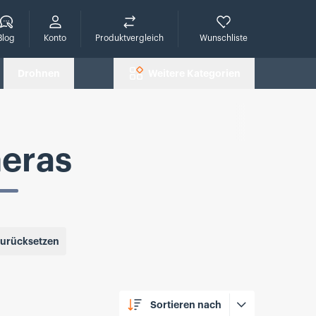
che
Blog
Konto
Produktvergleich
Wunschliste
Drohnen
Weitere Kategorien
eras
 zurücksetzen
Sortieren nach