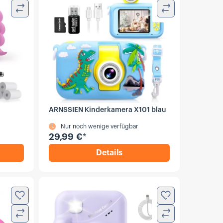
Vergleichen
Vergleichen
ARNSSIEN Kinderkamera X101 blau
Nur noch wenige verfügbar
29,99 €
*
Details
KC01 Kinder-Sofortbildkamera rosa
,
ARNSSIEN Kinderkamera X10
Zur Wunschliste hinzufügen
Zur Wunschliste
Vergleichen
Vergleichen