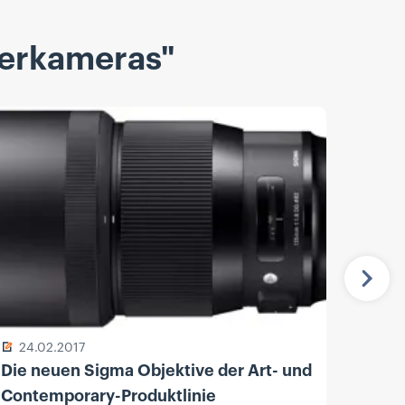
derkameras"
Näch
24.02.2017
13.
Die neuen Sigma Objektive der Art- und
Sony
Contemporary-Produktlinie
F1.8 