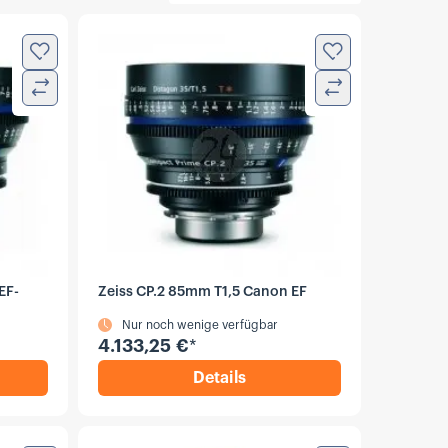
Zur Wunschliste hinzufügen
Zur Wunschliste
Vergleichen
Vergleichen
EF-
Zeiss CP.2 85mm T1,5 Canon EF
Nur noch wenige verfügbar
4.133,25 €
*
Details
P.2 50mm T1,5 Canon EF-Mount
,
Zeiss CP.2 85mm T1,5 Canon