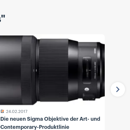
s"
Näch
24.02.2017
13.
Die neuen Sigma Objektive der Art- und
Sony
Contemporary-Produktlinie
F1.8 