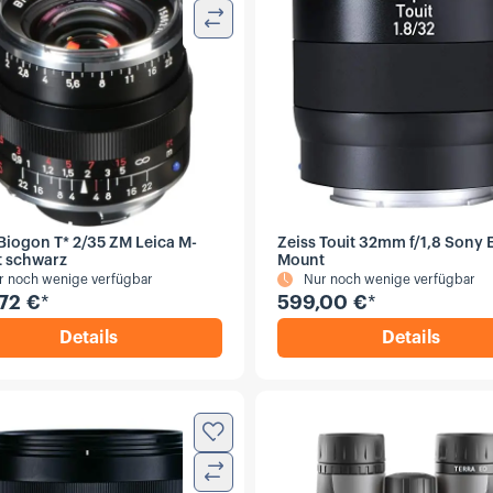
Vergleichen
 Biogon T* 2/35 ZM Leica M-
Zeiss Touit 32mm f/1,8 Sony 
 schwarz
Mount
r noch wenige verfügbar
Nur noch wenige verfügbar
72 €
*
599,00 €
*
Details
Details
,
Zeiss Biogon T* 2/35 ZM Leica M-Mount schw
,
Zeiss To
Zur Wunschliste hinzufügen
Vergleichen