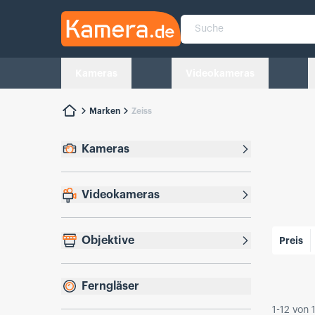
Kamera.de
Suche
Kameras
Videokameras
Marken
Zeiss
Kameras
Videokameras
Beliebtes
Objektive
Preis
Ferngläser
1
-
12
von