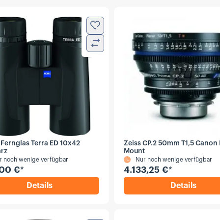
Zur Wunschliste hinzufügen
Vergleichen
 Fernglas Terra ED 10x42
Zeiss CP.2 50mm T1,5 Canon 
rz
Mount
r noch wenige verfügbar
Nur noch wenige verfügbar
00 €
*
4.133,25 €
*
Details
Details
,
ZEISS Fernglas Terra ED 10x42 schwarz
,
Zeiss C