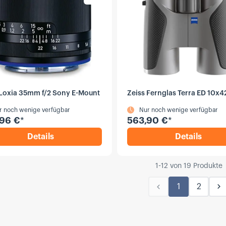
 Loxia 35mm f/2 Sony E-Mount
Zeiss Fernglas Terra ED 10x4
r noch wenige verfügbar
Nur noch wenige verfügbar
96 €
*
563,90 €
*
Details
Details
,
Zeiss Loxia 35mm f/2 Sony E-Mount
,
Zeiss Fe
1
-
12
von
19
Produkte
1
2
Vorherige
N