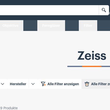
Su
Objektive
Ferngläser
Filter
Zeiss
te Filter
Hersteller
Alle Filter anzeigen
Alle Filter
19
Produkte