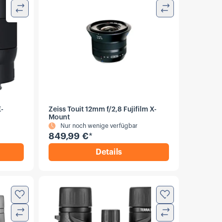
Vergleichen
Vergleichen
E-
Zeiss Touit 12mm f/2,8 Fujifilm X-
Mount
Nur noch wenige verfügbar
849,99 €
*
Details
arz
uit 32mm f/1,8 Sony E-Mount
,
Zeiss Touit 12mm f/2,8 Fuji
Zur Wunschliste hinzufügen
Zur Wunschliste
Vergleichen
Vergleichen