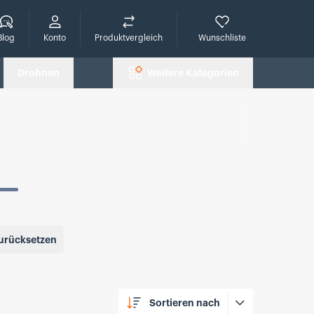
che
Blog
Konto
Produktvergleich
Wunschliste
Drohnen
Weitere Kategorien
 zurücksetzen
Sortieren nach