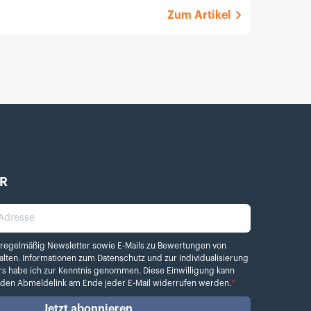
Zum Artikel
R
dresse
elmäßig Newsletter sowie E-Mails zu Bewertungen von Kamera.de erhalten. Info
 regelmäßig Newsletter sowie E-Mails zu Bewertungen von
alten. Informationen zum
Datenschutz
und zur Individualisierung
rs habe ich zur Kenntnis genommen. Diese Einwilligung kann
r den Abmeldelink am Ende jeder E-Mail widerrufen werden.
*
Jetzt abonnieren