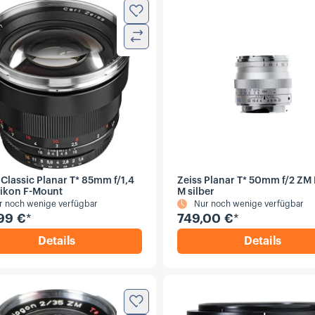
Zur Wunschliste hinzufügen
Vergleichen
Classic Planar T* 85mm f/1,4
Zeiss Planar T* 50mm f/2 ZM 
Nikon F-Mount
M silber
r noch wenige verfügbar
Nur noch wenige verfügbar
99 €
*
749,00 €
*
Details
Details
,
ZEISS Classic Planar T* 85mm f/1,4 ZF.2 Niko
,
Zeiss Pl
Zur Wunschliste hinzufügen