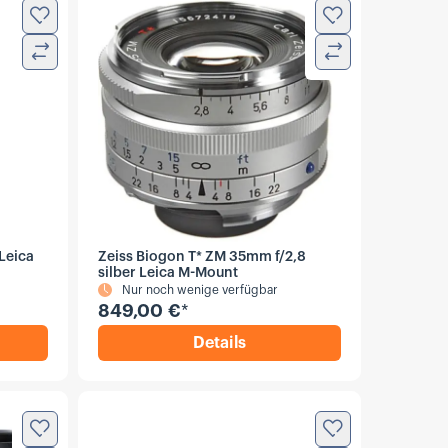
Zur Wunschliste hinzufügen
Zur Wunschliste
Vergleichen
Vergleichen
Leica
Zeiss Biogon T* ZM 35mm f/2,8
silber Leica M-Mount
Nur noch wenige verfügbar
849,00 €
*
Details
n F-Mount
anar T* 50mm f/2 ZM Leica M silber
,
Zeiss Biogon T* ZM 35mm f/
Zur Wunschliste hinzufügen
Zur Wunschliste