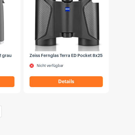
2 grau
Zeiss Fernglas Terra ED Pocket 8x25
Nicht verfügbar
Details
rnglas Terra ED 10x42 grau
,
Zeiss Fernglas Terra ED Poc
ächste