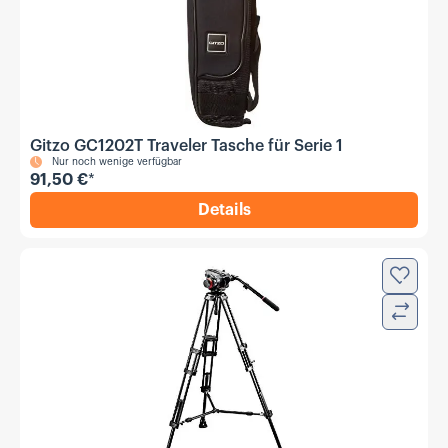
Gitzo GC1202T Traveler Tasche für Serie 1
Nur noch wenige verfügbar
91,50 €
*
Details
,
Gitzo GC1202T Traveler Tasc
Zur Wun
Verglei