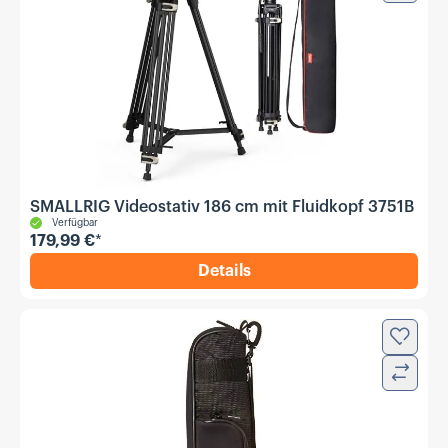
SMALLRIG Videostativ 186 cm mit Fluidkopf 3751B
Verfügbar
179,99 €
*
Details
,
SMALLRIG Videostativ 186 
Zur Wun
Verglei