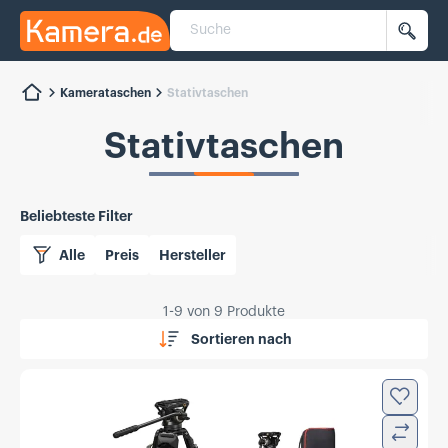
Suche
Kamera.de
Such
Kamerataschen
Stativtaschen
Stativtaschen
Beliebteste Filter
Alle
Preis
Hersteller
1
-
9
von
9
Produkte
Sortieren nach
Zur Wun
Verglei