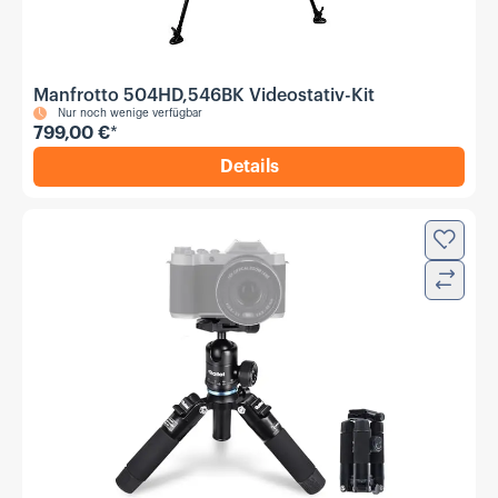
Manfrotto 504HD,546BK Videostativ-Kit
Nur noch wenige verfügbar
799,00 €
*
Details
,
Manfrotto 504HD,546BK Vid
Zur Wun
Verglei