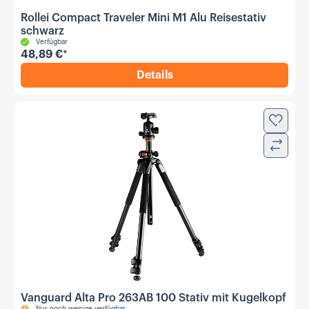
Rollei Compact Traveler Mini M1 Alu Reisestativ
schwarz
Verfügbar
48,89 €
*
Details
,
Rollei Compact Traveler Min
Zur Wun
Verglei
Vanguard Alta Pro 263AB 100 Stativ mit Kugelkopf