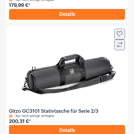
Nur noch wenige verfügbar
179,99 €
*
Details
,
Vanguard Alta Pro 263AB 10
Zur Wun
Verglei
Gitzo GC3101 Stativtasche für Serie 2/3
Nur noch wenige verfügbar
200,31 €
*
Details
,
Gitzo GC3101 Stativtasche f