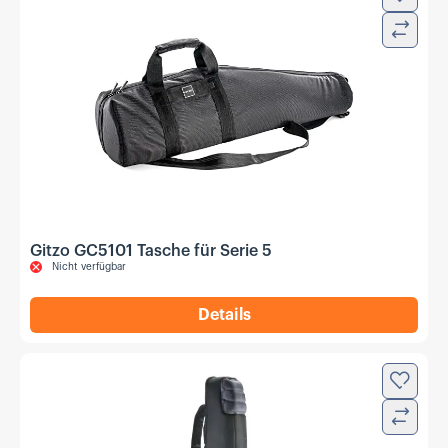
Verglei
Gitzo GC5101 Tasche für Serie 5
Nicht verfügbar
Details
,
Gitzo GC5101 Tasche für Ser
Zur Wun
Verglei