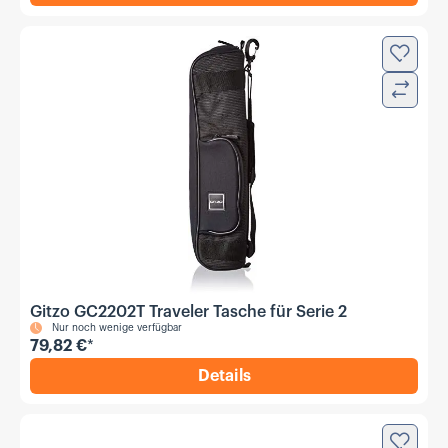
Zur Wun
Verglei
Gitzo GC2202T Traveler Tasche für Serie 2
Nur noch wenige verfügbar
79,82 €
*
Details
,
Gitzo GC2202T Traveler Tasc
Zur Wun