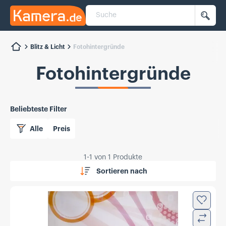
Suche
Kamera.de
Such
Blitz & Licht
Fotohintergründe
Fotohintergründe
Beliebteste Filter
Alle
Preis
1
-
1
von
1
Produkte
Sortieren nach
Zur Wun
Verglei