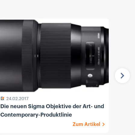
Näch
24.02.2017
13.
Die neuen Sigma Objektive der Art- und
Sony
Contemporary-Produktlinie
F1.8 
Zum Artikel