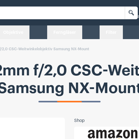
Su
Objektive
Ferngläser
Filter
f/2,0 CSC-Weitwinkelobjektiv Samsung NX-Mount
2mm f/2,0 CSC-Weit
Samsung NX-Moun
Shop