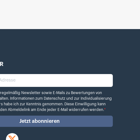
R
dresse
elmäßig Newsletter sowie E-Mails zu Bewertungen von Kamera.de erhalten. Info
 regelmäßig Newsletter sowie E-Mails zu Bewertungen von
alten. Informationen zum
Datenschutz
und zur Individualisierung
rs habe ich zur Kenntnis genommen. Diese Einwilligung kann
r den Abmeldelink am Ende jeder E-Mail widerrufen werden.
*
Jetzt abonnieren