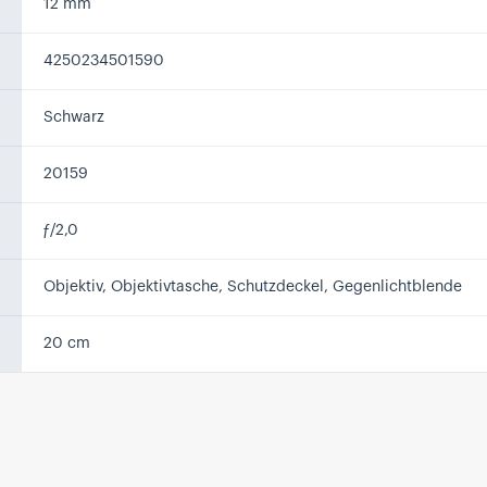
12 mm
4250234501590
Schwarz
20159
ƒ/2,0
Objektiv, Objektivtasche, Schutzdeckel, Gegenlichtblende
20 cm