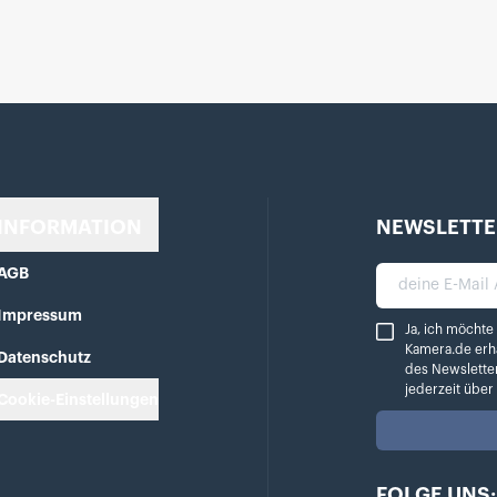
INFORMATION
NEWSLETTE
AGB
deine E-Mail A
Impressum
Ja, ich möchte reg
Ja, ich möchte
Kamera.de erh
Datenschutz
des Newslette
jederzeit übe
Cookie-Einstellungen
FOLGE UNS: