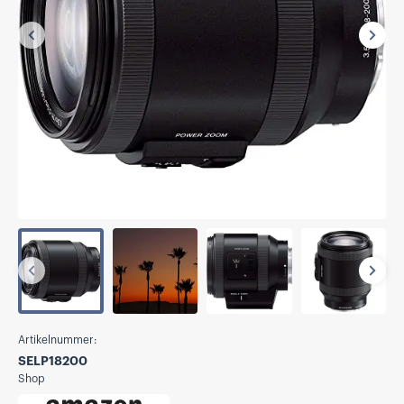
Vorherige
Näch
Vorherige
Näch
Artikelnummer:
SELP18200
Shop