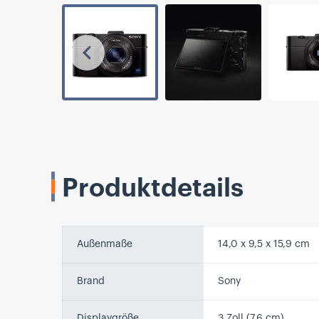
Vorherige
Produktdetails
Außenmaße
14,0 x 9,5 x 15,9 cm
Brand
Sony
Displaygröße
3 Zoll (7,6 cm)