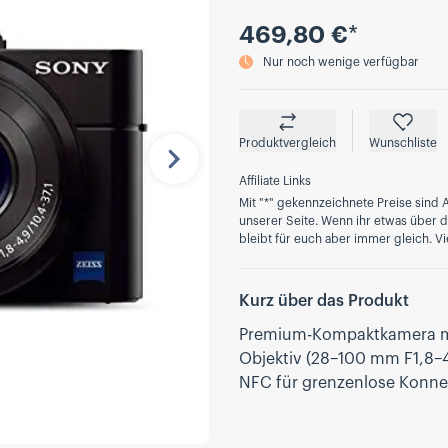
Preis
469,80 €
*
Nur noch wenige verfügbar
Produktvergleich
Wunschliste
Nächste
Affiliate Links
Mit "*" gekennzeichnete Preise sind A
unserer Seite. Wenn ihr etwas über die
bleibt für euch aber immer gleich. Vi
Kurz über das Produkt
Premium-Kompaktkamera mit 
Objektiv (28–100 mm F1,8–4
NFC für grenzenlose Konnek