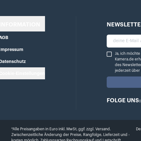
INFORMATION
NEWSLETTE
AGB
deine E-Mail A
Impressum
Ja, ich möchte reg
Ja, ich möchte
Kamera.de erh
Datenschutz
des Newslette
jederzeit übe
Cookie-Einstellungen
FOLGE UNS:
*Alle Preisangaben in Euro inkl. MwSt, ggf. zzgl. Versand.
De
Zwischenzeitliche Änderung der Preise, Rangfolge, Lieferzeit und -
kosten möglich. Zahlungsarten Rechnungskauf und Lastschrift