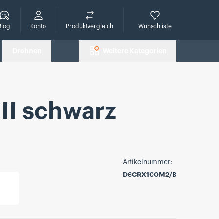
che
Blog
Konto
Produktvergleich
Wunschliste
Drohnen
Weitere Kategorien
II schwarz
Artikelnummer:
DSCRX100M2/B