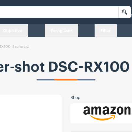
Su
Objektive
Ferngläser
Filter
RX100 II schwarz
r-shot DSC-RX100 
Shop