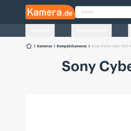
Kamera.de
Suche
Kameras
Videokameras
Kameras
Kompaktkameras
Sony Cyber-shot DSC-
Sony Cybe