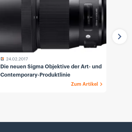
Näch
24.02.2017
13.
Die neuen Sigma Objektive der Art- und
Sony
Contemporary-Produktlinie
F1.8 
Zum Artikel