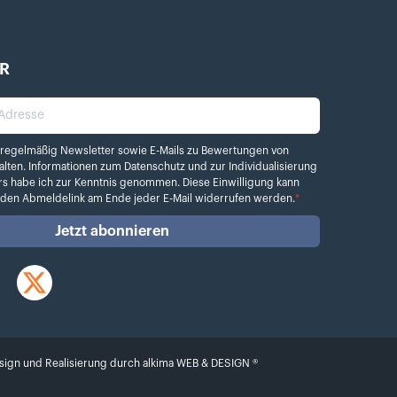
R
dresse
elmäßig Newsletter sowie E-Mails zu Bewertungen von Kamera.de erhalten. Info
 regelmäßig Newsletter sowie E-Mails zu Bewertungen von
alten. Informationen zum
Datenschutz
und zur Individualisierung
rs habe ich zur Kenntnis genommen. Diese Einwilligung kann
r den Abmeldelink am Ende jeder E-Mail widerrufen werden.
*
Jetzt abonnieren
Twitter
sign und Realisierung durch
alkima WEB & DESIGN ®