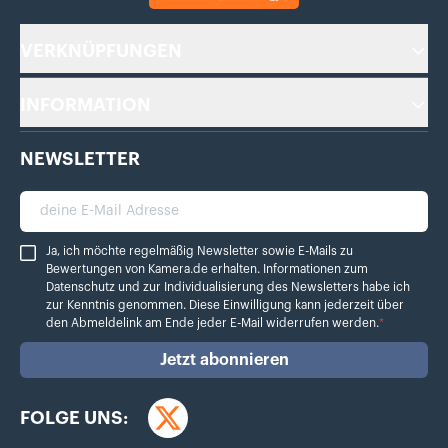
VERKNÜPFUNGEN
INFORMATION
NEWSLETTER
deine E-Mail Adresse
Ja, ich möchte regelmäßig Newsletter sowie E-Mails zu Bewertungen von Ka
Ja, ich möchte regelmäßig Newsletter sowie E-Mails zu
Bewertungen von Kamera.de erhalten. Informationen zum
Datenschutz
und zur Individualisierung des Newsletters habe ich
zur Kenntnis genommen. Diese Einwilligung kann jederzeit über
den Abmeldelink am Ende jeder E-Mail widerrufen werden.
*
Jetzt abonnieren
FOLGE UNS:
Twitter