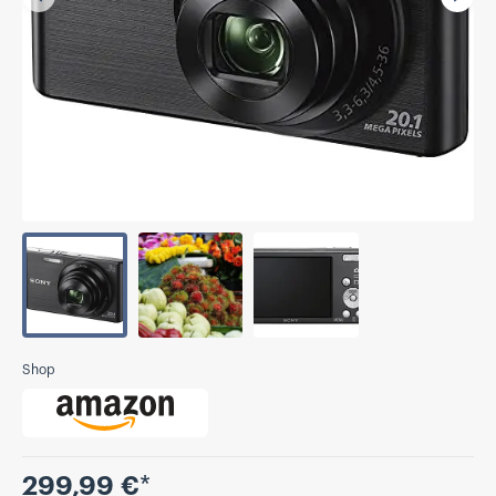
Vorherige
Näch
Shop
Preis
299,99 €
*