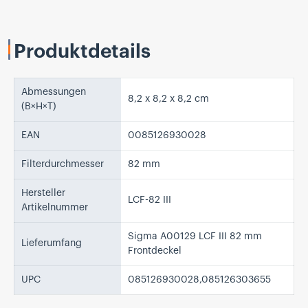
Produktdetails
Abmessungen
8,2 x 8,2 x 8,2 cm
(B×H×T)
EAN
0085126930028
Filterdurchmesser
82 mm
Hersteller
LCF-82 III
Artikelnummer
Sigma A00129 LCF III 82 mm
Lieferumfang
Frontdeckel
UPC
085126930028,085126303655