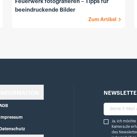
Feuerwerk fotografieren – Tipps für
beeindruckende Bilder
Zum Artikel
INFORMATION
NEWSLETTE
AGB
deine E-Mail A
Impressum
Ja, ich möchte reg
Ja, ich möchte
Kamera.de erh
Datenschutz
des Newslette