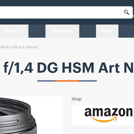
Su
Objektive
Ferngläser
Filter
SM Art Nikon F-Mount
f/1,4 DG HSM Art N
Shop