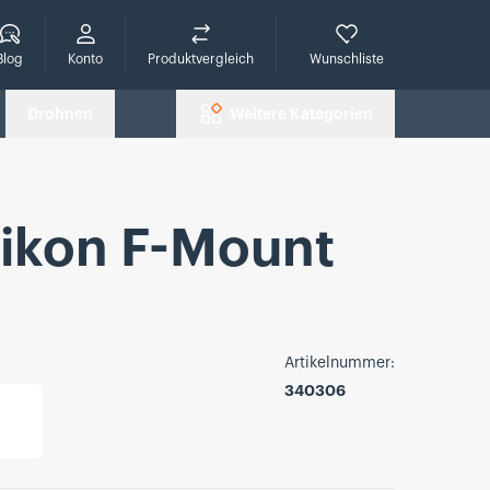
che
Blog
Konto
Produktvergleich
Wunschliste
Drohnen
Weitere Kategorien
ikon F-Mount
Artikelnummer:
340306