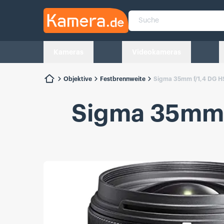
Kamera.de
Suche
Kameras
Videokameras
Objektive
Festbrennweite
Sigma 35mm f/1,4 DG H
Sigma 35mm 