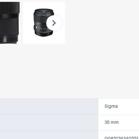
Nächste
Sigma
35 mm
0085126340551