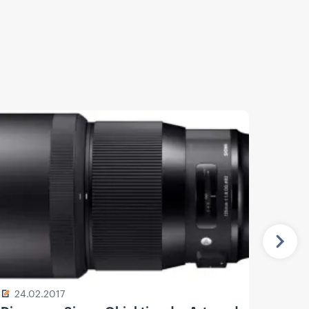
Näch
24.02.2017
13.