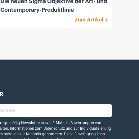
Die neuen Sigma Objektive der Art- und
Sony
Contemporary-Produktlinie
F1.8 
Zum Artikel
R
dresse
elmäßig Newsletter sowie E-Mails zu Bewertungen von Kamera.de erhalten. Info
 regelmäßig Newsletter sowie E-Mails zu Bewertungen von
alten. Informationen zum
Datenschutz
und zur Individualisierung
rs habe ich zur Kenntnis genommen. Diese Einwilligung kann