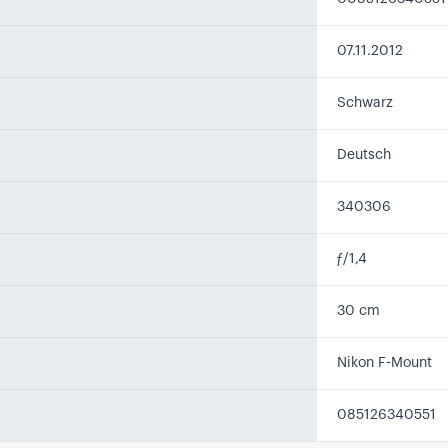
07.11.2012
Schwarz
Deutsch
340306
ƒ/1,4
30 cm
Nikon F-Mount
085126340551