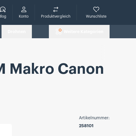
che
Blog
Konto
Produktvergleich
Wunschliste
Drohnen
Weitere Kategorien
M Makro Canon
Artikelnummer:
258101