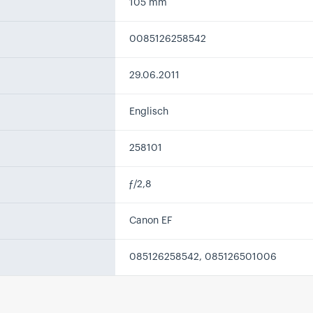
105 mm
0085126258542
29.06.2011
Englisch
258101
ƒ/2,8
Canon EF
085126258542, 085126501006