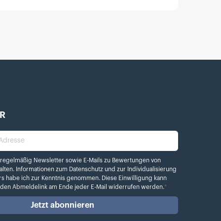
R
dresse
elmäßig Newsletter sowie E-Mails zu Bewertungen von Kamera.de erhalten. Info
 regelmäßig Newsletter sowie E-Mails zu Bewertungen von
alten. Informationen zum
Datenschutz
und zur Individualisierung
rs habe ich zur Kenntnis genommen. Diese Einwilligung kann
r den Abmeldelink am Ende jeder E-Mail widerrufen werden.
*
Jetzt abonnieren