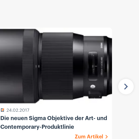
Näch
24.02.2017
13.
Die neuen Sigma Objektive der Art- und
Sony
Contemporary-Produktlinie
F1.8 
Zum Artikel