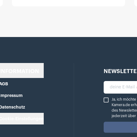
INFORMATION
NEWSLETTE
AGB
deine E-Mail A
Impressum
Ja, ich möchte reg
Ja, ich möchte
Kamera.de erh
Datenschutz
des Newslette
jederzeit übe
Cookie-Einstellungen