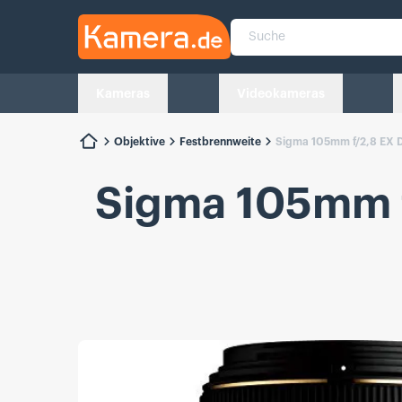
Kamera.de
Suche
Kameras
Videokameras
Objektive
Festbrennweite
Sigma 105mm f/2,8 EX 
Sigma 105mm 