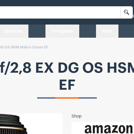
Su
Objektive
Ferngläser
Filter
DG OS HSM Makro Canon EF
f/2,8 EX DG OS HS
EF
Shop