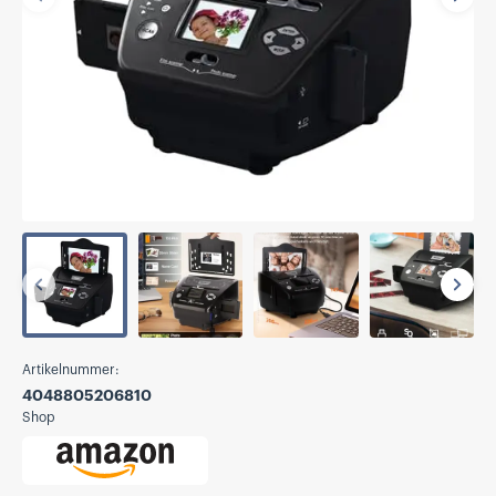
Vorherige
Näch
Vorherige
Näch
Artikelnummer:
4048805206810
Shop