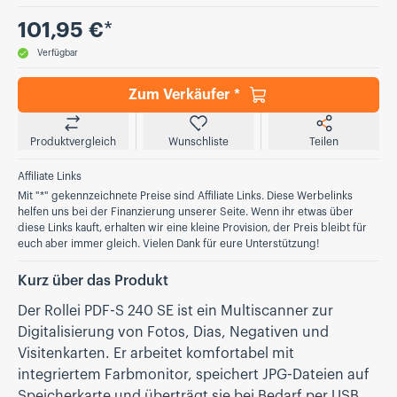
Preis
101,95 €
*
Verfügbar
Zum Verkäufer *
Produktvergleich
Wunschliste
Teilen
Affiliate Links
Mit "*" gekennzeichnete Preise sind Affiliate Links. Diese Werbelinks
helfen uns bei der Finanzierung unserer Seite. Wenn ihr etwas über
diese Links kauft, erhalten wir eine kleine Provision, der Preis bleibt für
euch aber immer gleich. Vielen Dank für eure Unterstützung!
Kurz über das Produkt
Der Rollei PDF-S 240 SE ist ein Multiscanner zur
Digitalisierung von Fotos, Dias, Negativen und
Visitenkarten. Er arbeitet komfortabel mit
integriertem Farbmonitor, speichert JPG-Dateien auf
Speicherkarte und überträgt sie bei Bedarf per USB