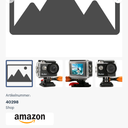
Vorherige
Näch
Artikelnummer:
40298
Shop