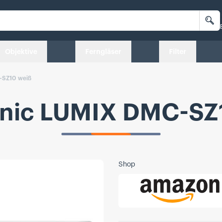
Su
Objektive
Ferngläser
Filter
-SZ10 weiß
nic LUMIX DMC-SZ
Shop