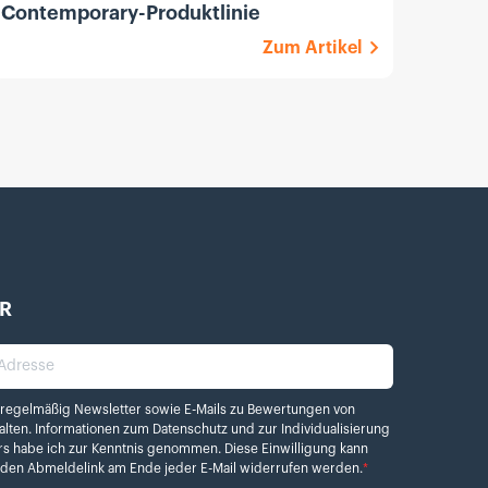
Contemporary-Produktlinie
F1.8 
Zum Artikel
R
dresse
elmäßig Newsletter sowie E-Mails zu Bewertungen von Kamera.de erhalten. Info
 regelmäßig Newsletter sowie E-Mails zu Bewertungen von
alten. Informationen zum
Datenschutz
und zur Individualisierung
rs habe ich zur Kenntnis genommen. Diese Einwilligung kann
r den Abmeldelink am Ende jeder E-Mail widerrufen werden.
*