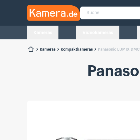
Kamera.de
Suche
Kameras
Videokameras
Kameras
Kompaktkameras
Panasonic LUMIX DMC
Panaso