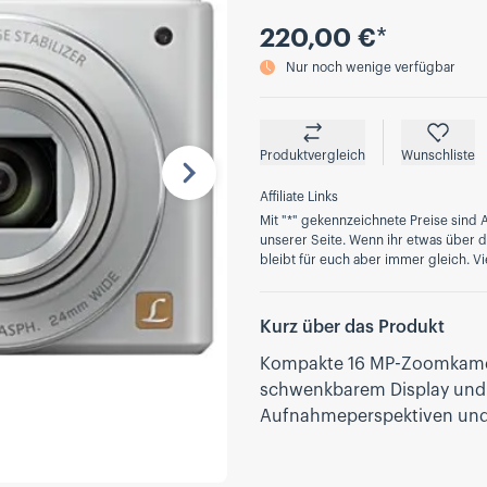
Preis
220,00 €
*
Nur noch wenige verfügbar
Produktvergleich
Wunschliste
Nächste
Affiliate Links
Mit "*" gekennzeichnete Preise sind A
unserer Seite. Wenn ihr etwas über die
bleibt für euch aber immer gleich. Vi
Kurz über das Produkt
Kompakte 16 MP-Zoomkamer
schwenkbarem Display und in
Aufnahmeperspektiven und 