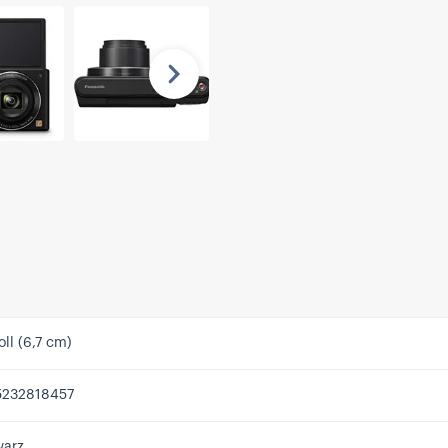
Nächste
oll (6,7 cm)
5232818457
arz