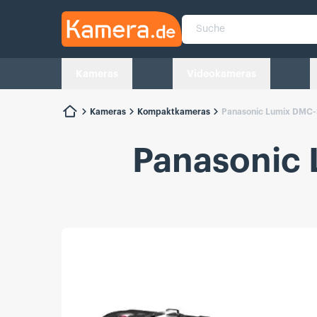
Kamera.de
Suche
Kameras
Videokameras
Kameras
Kompaktkameras
Panasonic Lumix DMC-
Panasonic