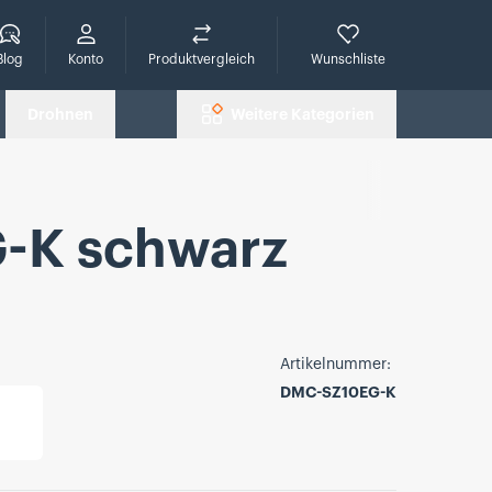
che
Blog
Konto
Produktvergleich
Wunschliste
Drohnen
Weitere Kategorien
-K schwarz
Artikelnummer:
DMC-SZ10EG-K