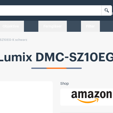
Su
Objektive
Ferngläser
Filter
SZ10EG-K schwarz
 Lumix DMC-SZ10EG
Shop