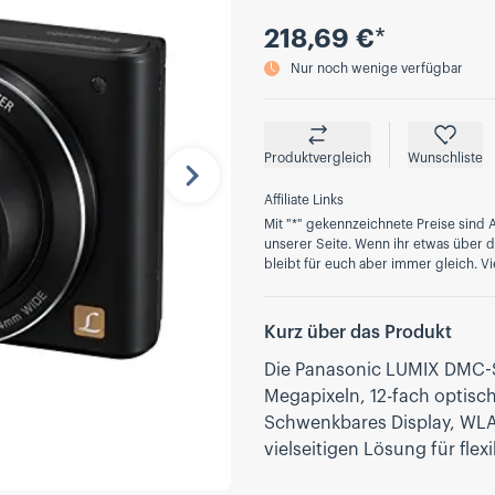
Preis
218,69 €
*
Nur noch wenige verfügbar
Produktvergleich
Wunschliste
Nächste
Affiliate Links
Mit "*" gekennzeichnete Preise sind A
unserer Seite. Wenn ihr etwas über die
bleibt für euch aber immer gleich. Vi
Kurz über das Produkt
Die Panasonic LUMIX DMC-S
Megapixeln, 12-fach optis
Schwenkbares Display, WLA
vielseitigen Lösung für fle