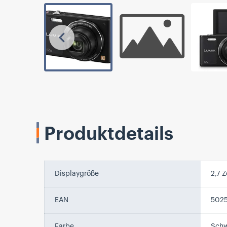
Vorherige
Produktdetails
Displaygröße
2,7 Z
EAN
502
Farbe
Schw