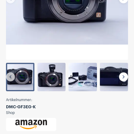
Vorherige
Näch
Vorherige
Näch
Artikelnummer:
DMC-GF3EG-K
Shop