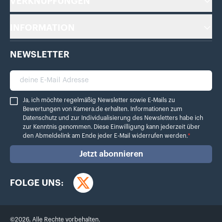
VERKNÜPFUNGEN
INFORMATION
NEWSLETTER
deine E-Mail Adresse
Ja, ich möchte regelmäßig Newsletter sowie E-Mails zu Bewertungen von Ka
Ja, ich möchte regelmäßig Newsletter sowie E-Mails zu
Bewertungen von Kamera.de erhalten. Informationen zum
Datenschutz
und zur Individualisierung des Newsletters habe ich
zur Kenntnis genommen. Diese Einwilligung kann jederzeit über
den Abmeldelink am Ende jeder E-Mail widerrufen werden.
*
Jetzt abonnieren
FOLGE UNS:
Twitter
©
2026
,
Alle Rechte vorbehalten.