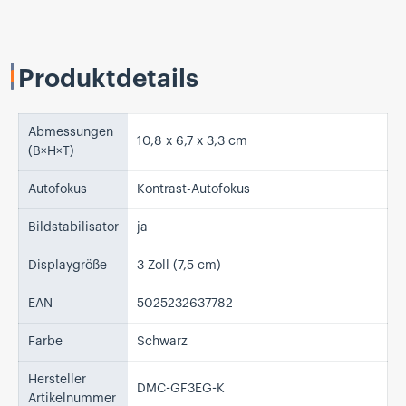
Produktdetails
Abmessungen
10,8 x 6,7 x 3,3 cm
(B×H×T)
Autofokus
Kontrast-Autofokus
Bildstabilisator
ja
Displaygröße
3 Zoll (7,5 cm)
EAN
5025232637782
Farbe
Schwarz
Hersteller
DMC-GF3EG-K
Artikelnummer