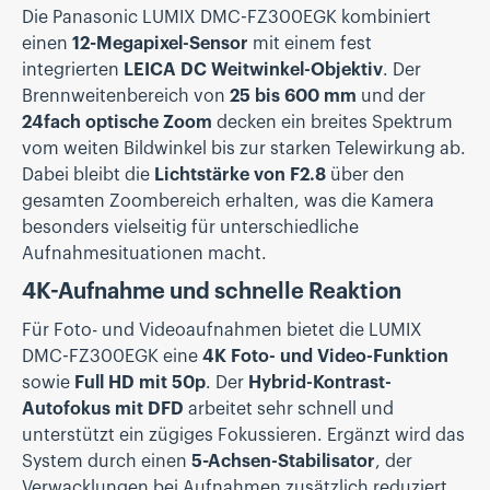
Die Panasonic LUMIX DMC-FZ300EGK kombiniert
einen
12-Megapixel-Sensor
mit einem fest
integrierten
LEICA DC Weitwinkel-Objektiv
. Der
Brennweitenbereich von
25 bis 600 mm
und der
24fach optische Zoom
decken ein breites Spektrum
vom weiten Bildwinkel bis zur starken Telewirkung ab.
Dabei bleibt die
Lichtstärke von F2.8
über den
gesamten Zoombereich erhalten, was die Kamera
besonders vielseitig für unterschiedliche
Aufnahmesituationen macht.
4K-Aufnahme und schnelle Reaktion
Für Foto- und Videoaufnahmen bietet die LUMIX
DMC-FZ300EGK eine
4K Foto- und Video-Funktion
sowie
Full HD mit 50p
. Der
Hybrid-Kontrast-
Autofokus mit DFD
arbeitet sehr schnell und
unterstützt ein zügiges Fokussieren. Ergänzt wird das
System durch einen
5-Achsen-Stabilisator
, der
Verwacklungen bei Aufnahmen zusätzlich reduziert.