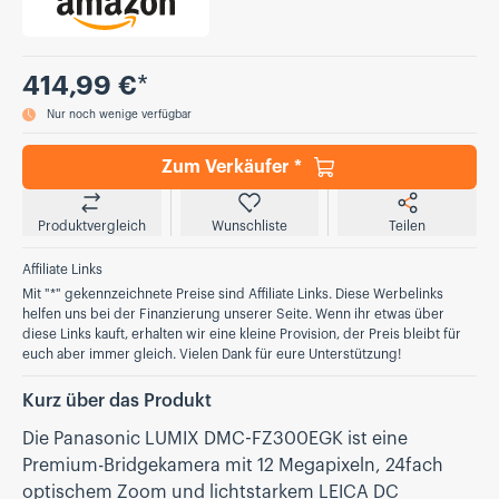
Preis
414,99 €
*
Nur noch wenige verfügbar
Zum Verkäufer *
Produktvergleich
Wunschliste
Teilen
Affiliate Links
Mit "*" gekennzeichnete Preise sind Affiliate Links. Diese Werbelinks
helfen uns bei der Finanzierung unserer Seite. Wenn ihr etwas über
diese Links kauft, erhalten wir eine kleine Provision, der Preis bleibt für
euch aber immer gleich. Vielen Dank für eure Unterstützung!
Kurz über das Produkt
Die Panasonic LUMIX DMC-FZ300EGK ist eine
Premium-Bridgekamera mit 12 Megapixeln, 24fach
optischem Zoom und lichtstarkem LEICA DC