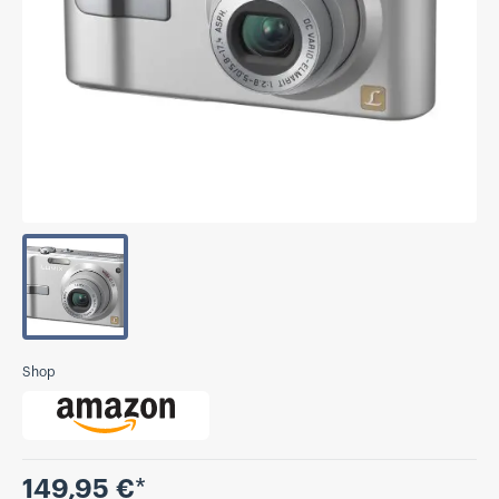
Shop
Preis
149,95 €
*