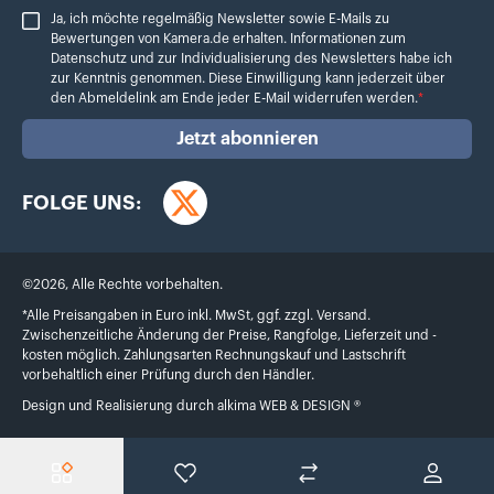
Ja, ich möchte regelmäßig Newsletter sowie E-Mails zu Bewertungen von Ka
Ja, ich möchte regelmäßig Newsletter sowie E-Mails zu
Bewertungen von Kamera.de erhalten. Informationen zum
Datenschutz
und zur Individualisierung des Newsletters habe ich
zur Kenntnis genommen. Diese Einwilligung kann jederzeit über
den Abmeldelink am Ende jeder E-Mail widerrufen werden.
*
Jetzt abonnieren
FOLGE UNS:
Twitter
©
2026
,
Alle Rechte vorbehalten.
*Alle Preisangaben in Euro inkl. MwSt, ggf. zzgl. Versand.
Zwischenzeitliche Änderung der Preise, Rangfolge, Lieferzeit und -
kosten möglich. Zahlungsarten Rechnungskauf und Lastschrift
vorbehaltlich einer Prüfung durch den Händler.
Design und Realisierung durch
alkima WEB & DESIGN ®
Menü
Wunschliste
Produktvergleich
Konto