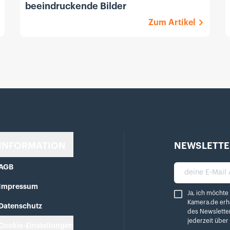
beeindruckende Bilder
Zum Artikel
INFORMATION
NEWSLETTE
AGB
deine E-Mail A
Impressum
Ja, ich möchte reg
Ja, ich möchte
Kamera.de erh
Datenschutz
des Newslette
jederzeit übe
Cookie-Einstellungen