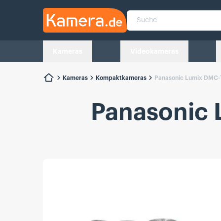
Kamera.de
Suche
Kameras
Videokameras
Kameras
Kompaktkameras
Panasonic Lumix DMC-
Panasonic 