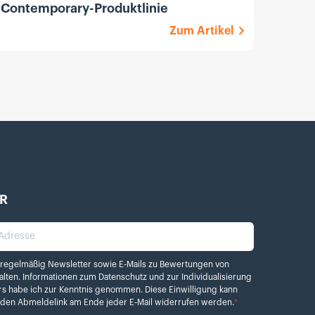
Contemporary-Produktlinie
F1.8 
Zum Artikel
R
dresse
elmäßig Newsletter sowie E-Mails zu Bewertungen von Kamera.de erhalten. Info
 regelmäßig Newsletter sowie E-Mails zu Bewertungen von
alten. Informationen zum
Datenschutz
und zur Individualisierung
rs habe ich zur Kenntnis genommen. Diese Einwilligung kann
r den Abmeldelink am Ende jeder E-Mail widerrufen werden.
*