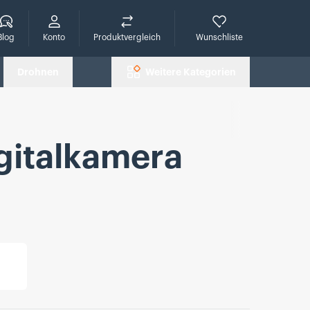
che
Blog
Konto
Produktvergleich
Wunschliste
Drohnen
Weitere Kategorien
gitalkamera