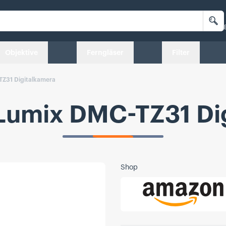
Su
Objektive
Ferngläser
Filter
TZ31 Digitalkamera
Lumix DMC-TZ31 Di
Shop