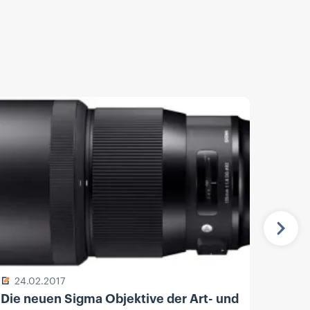
Näch
24.02.2017
13.
Die neuen Sigma Objektive der Art- und
Sony