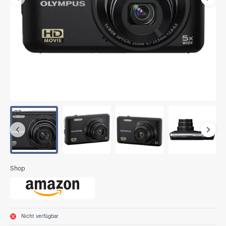
Vorherige
Näch
Vorherige
Näch
Shop
Nicht verfügbar