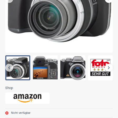
Vorherige
Näch
Vorherige
Näch
Shop
Nicht verfügbar