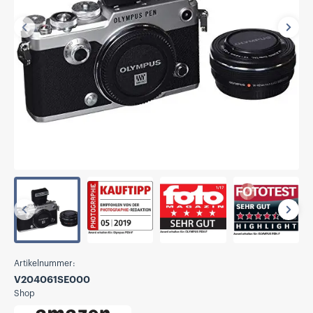
Vorherige
Näch
Vorherige
Näch
Artikelnummer:
V204061SE000
Shop