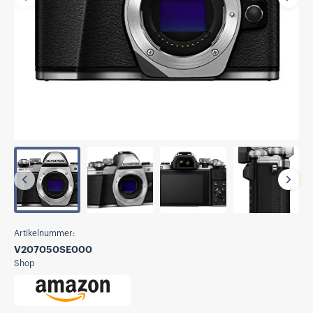
Vorherige
Näch
Vorherige
Näch
Artikelnummer:
V207050SE000
Shop