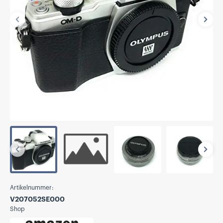
Vorherige
Näch
Vorherige
Näch
Artikelnummer:
V207052SE000
Shop