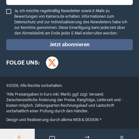
Ja, ich möchte regelmäßig Newsletter sowie E-Mails zu Bewertungen von Ka
Ja, ich möchte regelmäßig Newsletter sowie E-Mails zu
Bewertungen von Kamera.de erhalten. Informationen zum
Datenschutz
und zur Individualisierung des Newsletters habe ich
zur Kenntnis genommen. Diese Einwilligung kann jederzeit über
den Abmeldelink am Ende jeder E-Mail widerrufen werden.
*
Jetzt abonnieren
FOLGE UNS:
Twitter
©
2026
,
Alle Rechte vorbehalten.
*Alle Preisangaben in Euro inkl. MwSt, ggf. zzgl. Versand.
Zwischenzeitliche Änderung der Preise, Rangfolge, Lieferzeit und -
kosten möglich. Zahlungsarten Rechnungskauf und Lastschrift
vorbehaltlich einer Prüfung durch den Händler.
Design und Realisierung durch
alkima WEB & DESIGN ®
Menü
Wunschliste
Produktvergleich
Konto