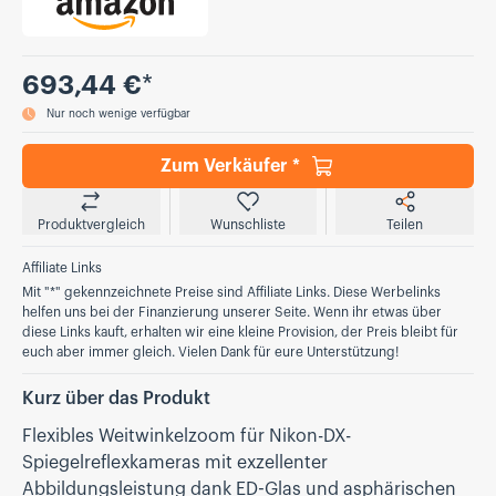
Preis
693,44 €
*
Nur noch wenige verfügbar
Zum Verkäufer *
Produktvergleich
Wunschliste
Teilen
Affiliate Links
Mit "*" gekennzeichnete Preise sind Affiliate Links. Diese Werbelinks
helfen uns bei der Finanzierung unserer Seite. Wenn ihr etwas über
diese Links kauft, erhalten wir eine kleine Provision, der Preis bleibt für
euch aber immer gleich. Vielen Dank für eure Unterstützung!
Kurz über das Produkt
Flexibles Weitwinkelzoom für Nikon-DX-
Spiegelreflexkameras mit exzellenter
Abbildungsleistung dank ED-Glas und asphärischen