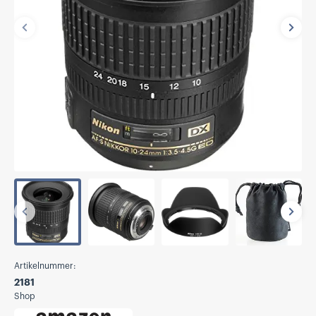
Vorherige
Näch
Vorherige
Näch
Artikelnummer:
2181
Shop