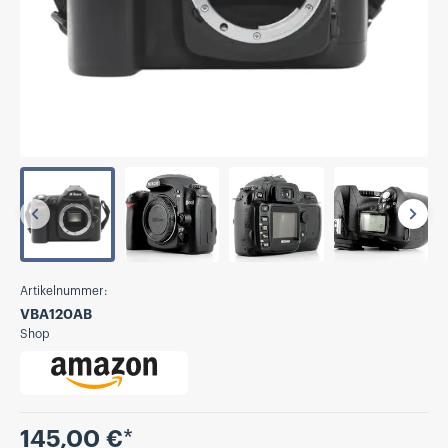
Vorherige
Näch
Artikelnummer:
VBA120AB
Shop
Preis
145,00 €
*