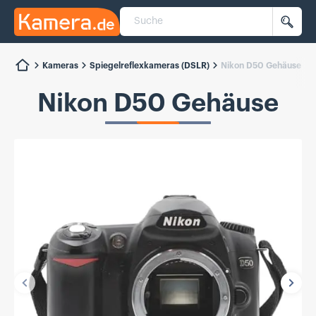
Suche
Kamera.de
Such
Kameras
Spiegelreflexkameras (DSLR)
Nikon D50 Gehäuse
Nikon D50 Gehäuse
Vorherige
Näch