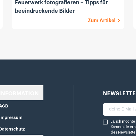
Feuerwerk fotografieren – Tipps für
beeindruckende Bilder
Zum Artikel
INFORMATION
NEWSLETTE
AGB
deine E-Mail A
Impressum
Ja, ich möchte reg
Ja, ich möchte
Kamera.de erh
Datenschutz
des Newslette