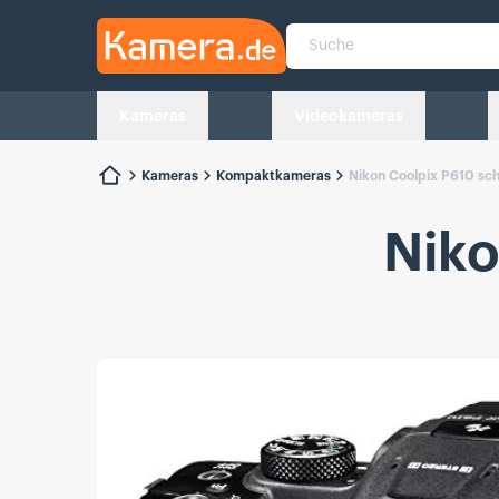
Kamera.de
Suche
Kameras
Videokameras
Kameras
Kompaktkameras
Nikon Coolpix P610 sc
Niko