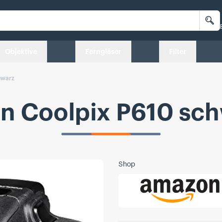
Su
Objektive
Ferngläser
Filter
hwarz
n Coolpix P610 sc
Shop