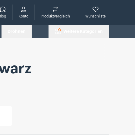
che
Blog
Konto
Produktvergleich
Wunschliste
Drohnen
Weitere Kategorien
hwarz