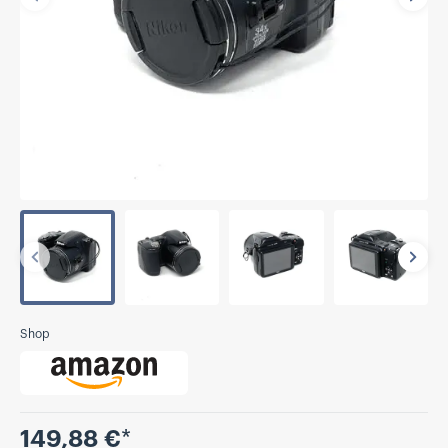
Vorherige
Näch
Vorherige
Näch
Shop
Preis
149,88 €
*