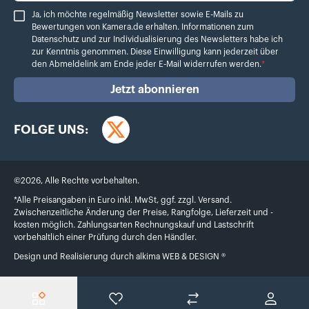
Ja, ich möchte regelmäßig Newsletter sowie E-Mails zu Bewertungen von Ka
Ja, ich möchte regelmäßig Newsletter sowie E-Mails zu
Bewertungen von Kamera.de erhalten. Informationen zum
Datenschutz
und zur Individualisierung des Newsletters habe ich
zur Kenntnis genommen. Diese Einwilligung kann jederzeit über
den Abmeldelink am Ende jeder E-Mail widerrufen werden.
*
Jetzt abonnieren
FOLGE UNS:
Twitter
©
2026
,
Alle Rechte vorbehalten.
*Alle Preisangaben in Euro inkl. MwSt, ggf. zzgl. Versand.
Zwischenzeitliche Änderung der Preise, Rangfolge, Lieferzeit und -
kosten möglich. Zahlungsarten Rechnungskauf und Lastschrift
vorbehaltlich einer Prüfung durch den Händler.
Design und Realisierung durch
alkima WEB & DESIGN ®
Menü
Wunschliste
Produktvergleich
Konto