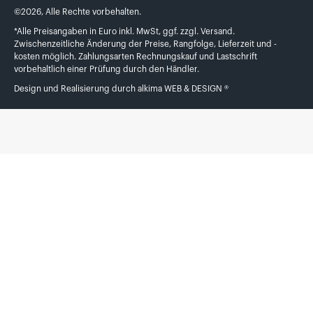
©
2026
,
Alle Rechte vorbehalten.
*Alle Preisangaben in Euro inkl. MwSt, ggf. zzgl. Versand.
Zwischenzeitliche Änderung der Preise, Rangfolge, Lieferzeit und -
kosten möglich. Zahlungsarten Rechnungskauf und Lastschrift
vorbehaltlich einer Prüfung durch den Händler.
Design und Realisierung durch
alkima WEB & DESIGN ®