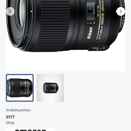
Vorherige
Näch
Artikelnummer:
2177
Shop