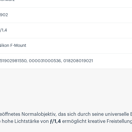
1902
/1,4
Nikon F-Mount
151902981550, 000031000536, 018208019021
öffnetes Normalobjektiv, das sich durch seine universelle E
ie hohe Lichtstärke von
ƒ/1,4
ermöglicht kreative Freistellu