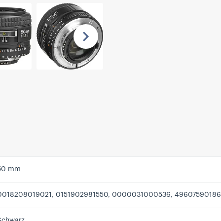
Nächste
50 mm
0018208019021, 0151902981550, 0000031000536, 4960759018
Schwarz