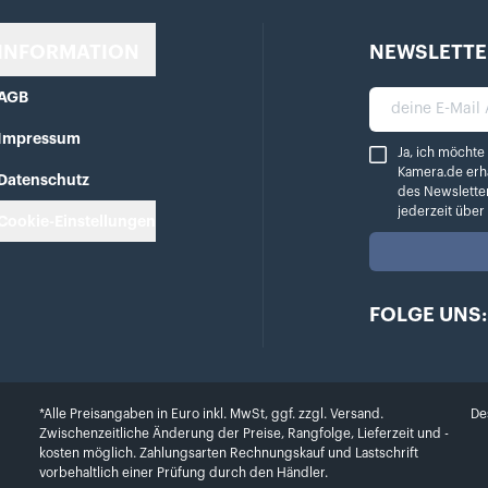
INFORMATION
NEWSLETTE
AGB
deine E-Mail A
Impressum
Ja, ich möchte reg
Ja, ich möchte
Kamera.de erh
Datenschutz
des Newslette
jederzeit übe
Cookie-Einstellungen
FOLGE UNS:
*Alle Preisangaben in Euro inkl. MwSt, ggf. zzgl. Versand.
De
Zwischenzeitliche Änderung der Preise, Rangfolge, Lieferzeit und -
kosten möglich. Zahlungsarten Rechnungskauf und Lastschrift
vorbehaltlich einer Prüfung durch den Händler.