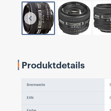
Vorherige
Produktdetails
Brennweite
EAN
Farbe