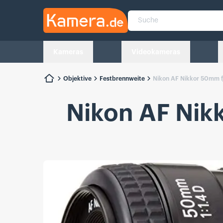
Kamera.de
Suche
Kameras
Videokameras
Objektive
Festbrennweite
Nikon AF Nikkor 50mm f
Nikon AF Nik