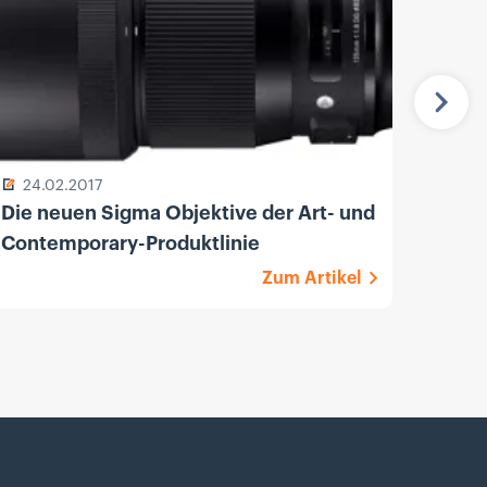
Näch
24.02.2017
13.
Die neuen Sigma Objektive der Art- und
Sony
Contemporary-Produktlinie
F1.8 
Zum Artikel