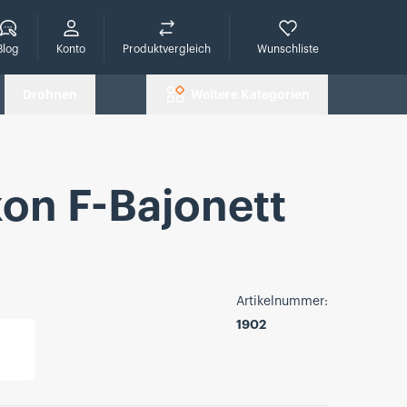
che
Blog
Konto
Produktvergleich
Wunschliste
Drohnen
Weitere Kategorien
on F-Bajonett
Artikelnummer:
1902