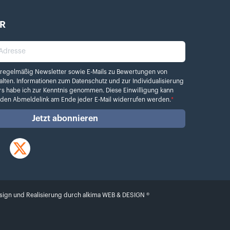
R
dresse
elmäßig Newsletter sowie E-Mails zu Bewertungen von Kamera.de erhalten. Info
 regelmäßig Newsletter sowie E-Mails zu Bewertungen von
alten. Informationen zum
Datenschutz
und zur Individualisierung
rs habe ich zur Kenntnis genommen. Diese Einwilligung kann
r den Abmeldelink am Ende jeder E-Mail widerrufen werden.
*
Jetzt abonnieren
Twitter
sign und Realisierung durch
alkima WEB & DESIGN ®