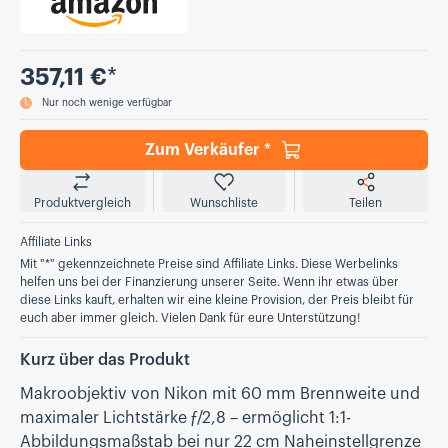
Preis
357,11 €
*
Nur noch wenige verfügbar
Zum Verkäufer *
Produktvergleich
Wunschliste
Teilen
Affiliate Links
Mit "*" gekennzeichnete Preise sind Affiliate Links. Diese Werbelinks
helfen uns bei der Finanzierung unserer Seite. Wenn ihr etwas über
diese Links kauft, erhalten wir eine kleine Provision, der Preis bleibt für
euch aber immer gleich. Vielen Dank für eure Unterstützung!
Kurz über das Produkt
Makroobjektiv von Nikon mit 60 mm Brennweite und
maximaler Lichtstärke ƒ/2,8 – ermöglicht 1:1-
Abbildungsmaßstab bei nur 22 cm Naheinstellgrenze