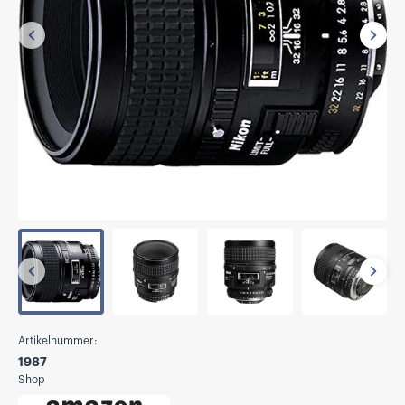
Vorherige
Näch
Vorherige
Näch
Artikelnummer:
1987
Shop