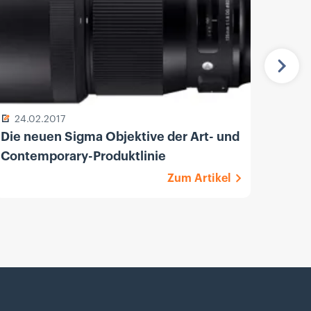
Näch
24.02.2017
13.
Die neuen Sigma Objektive der Art- und
Sony
Contemporary-Produktlinie
F1.8 
Zum Artikel