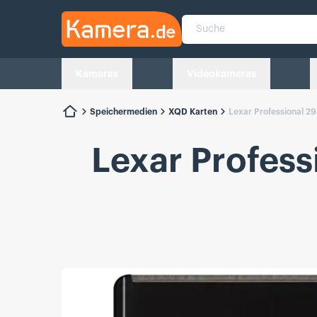
Kamera.de
Suche
Kameras
Videokameras
Speichermedien
XQD Karten
Lexar Professional 
Lexar Profes