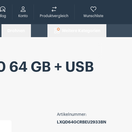
che
Blog
Konto
Produktvergleich
Wunschliste
Drohnen
Weitere Kategorien
0 64 GB + USB
Artikelnummer:
LXQD64GCRBEU2933BN