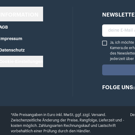
INFORMATION
NEWSLETTE
AGB
deine E-Mail A
Impressum
Ja, ich möchte reg
Ja, ich möchte
Kamera.de erh
Datenschutz
des Newslette
jederzeit übe
Cookie-Einstellungen
FOLGE UNS:
*Alle Preisangaben in Euro inkl. MwSt, ggf. zzgl. Versand.
De
Zwischenzeitliche Änderung der Preise, Rangfolge, Lieferzeit und -
kosten möglich. Zahlungsarten Rechnungskauf und Lastschrift
vorbehaltlich einer Prüfung durch den Händler.