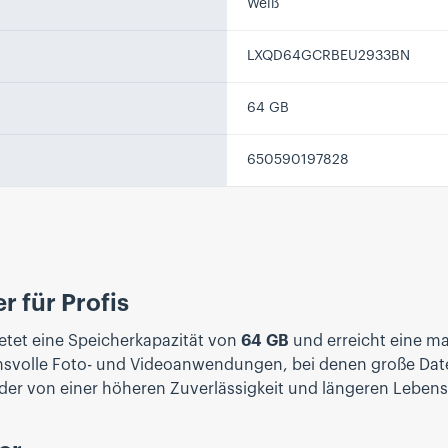
Weiß
LXQD64GCRBEU2933BN
64 GB
650590197828
 für Profis
ietet eine Speicherkapazität von
64 GB
und erreicht eine m
pruchsvolle Foto- und Videoanwendungen, bei denen große 
er von einer höheren Zuverlässigkeit und längeren Lebensd