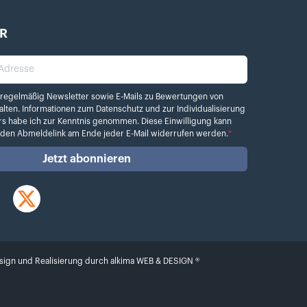
R
dresse
elmäßig Newsletter sowie E-Mails zu Bewertungen von Kamera.de erhalten. Info
 regelmäßig Newsletter sowie E-Mails zu Bewertungen von
alten. Informationen zum
Datenschutz
und zur Individualisierung
rs habe ich zur Kenntnis genommen. Diese Einwilligung kann
r den Abmeldelink am Ende jeder E-Mail widerrufen werden.
*
Jetzt abonnieren
Twitter
sign und Realisierung durch
alkima WEB & DESIGN ®