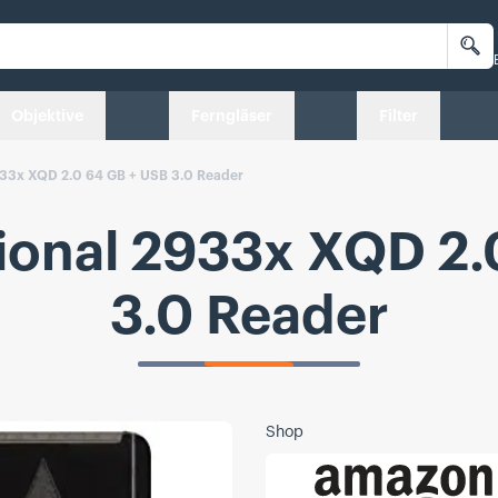
Su
Objektive
Ferngläser
Filter
2933x XQD 2.0 64 GB + USB 3.0 Reader
sional 2933x XQD 2.
3.0 Reader
Shop