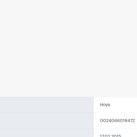
Hoya
0024066018472
17.02.2015