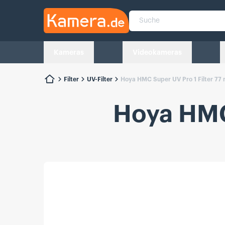
Kamera.de
Suche
Kameras
Videokameras
Filter
UV-Filter
Hoya HMC Super UV Pro 1 Filter 77
Hoya HMC