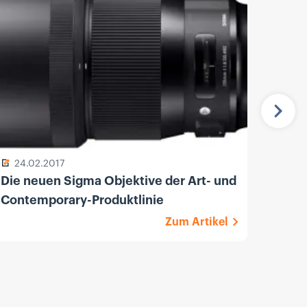
Näch
24.02.2017
13.
Die neuen Sigma Objektive der Art- und
Sony
Contemporary-Produktlinie
F1.8 
Zum Artikel