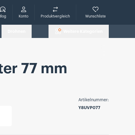
che
Blog
Konto
Produktvergleich
Wunschliste
Drohnen
Weitere Kategorien
ter 77 mm
Artikelnummer:
Y8UVP077