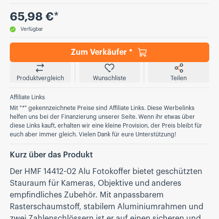
Preis
65,98 €
*
Verfügbar
Zum Verkäufer *
Produktvergleich
Wunschliste
Teilen
Affiliate Links
Mit "*" gekennzeichnete Preise sind Affiliate Links. Diese Werbelinks
helfen uns bei der Finanzierung unserer Seite. Wenn ihr etwas über
diese Links kauft, erhalten wir eine kleine Provision, der Preis bleibt für
euch aber immer gleich. Vielen Dank für eure Unterstützung!
Kurz über das Produkt
Der HMF 14412-02 Alu Fotokoffer bietet geschützten
Stauraum für Kameras, Objektive und anderes
empfindliches Zubehör. Mit anpassbarem
Rasterschaumstoff, stabilem Aluminiumrahmen und
zwei Zahlenschlössern ist er auf einen sicheren und