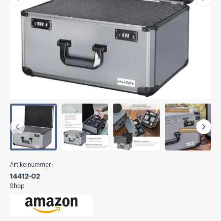
Vorherige
Näch
Vorherige
Näch
Artikelnummer:
14412-02
Shop