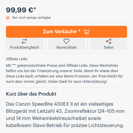
Preis
99,99 €
*
Nur noch wenige verfügbar
Zum Verkäufer *
Produktvergleich
Wunschliste
Teilen
Affiliate Links
Mit "*" gekennzeichnete Preise sind Affiliate Links. Diese Werbelinks
helfen uns bei der Finanzierung unserer Seite. Wenn ihr etwas über
diese Links kauft, erhalten wir eine kleine Provision, der Preis bleibt für
euch aber immer gleich. Vielen Dank für eure Unterstützung!
Kurz über das Produkt
Das Canon Speedlite 430EX II ist ein vielseitiges
Blitzgerät mit Leitzahl 43, Zoomreflektor (24–105 mm
und 14 mm Weitwinkelstreuscheibe) sowie
kabellosem Slave-Betrieb für präzise Lichtsteuerung.