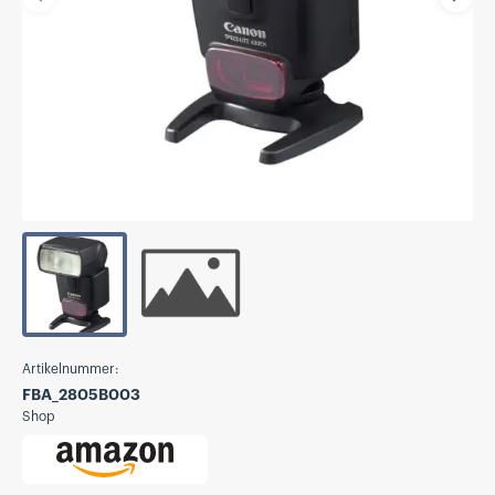
Vorherige
Näch
Artikelnummer:
FBA_2805B003
Shop