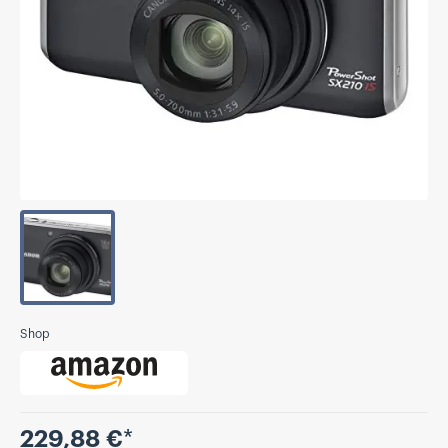
Shop
Preis
229,88 €
*