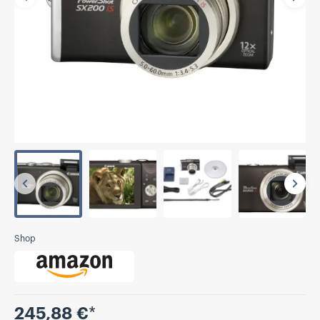
Vorherige
Näch
Vorherige
Näch
Shop
Preis
245,88 €
*