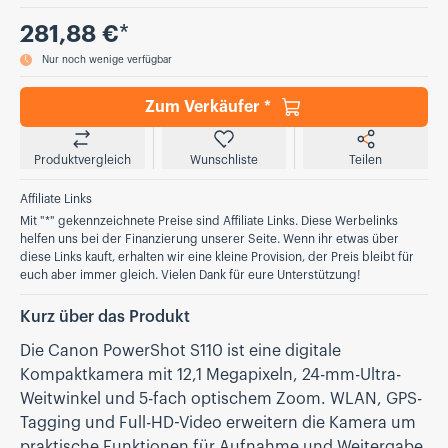
Preis
281,88 €
*
Nur noch wenige verfügbar
Zum Verkäufer *
Produktvergleich
Wunschliste
Teilen
Affiliate Links
Mit "*" gekennzeichnete Preise sind Affiliate Links. Diese Werbelinks
helfen uns bei der Finanzierung unserer Seite. Wenn ihr etwas über
diese Links kauft, erhalten wir eine kleine Provision, der Preis bleibt für
euch aber immer gleich. Vielen Dank für eure Unterstützung!
Kurz über das Produkt
Die Canon PowerShot S110 ist eine digitale
Kompaktkamera mit 12,1 Megapixeln, 24-mm-Ultra-
Weitwinkel und 5-fach optischem Zoom. WLAN, GPS-
Tagging und Full-HD-Video erweitern die Kamera um
praktische Funktionen für Aufnahme und Weitergabe.