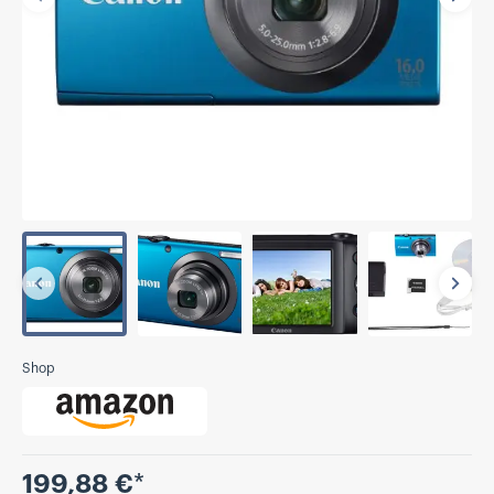
Vorherige
Näch
Vorherige
Näch
Shop
Preis
199,88 €
*