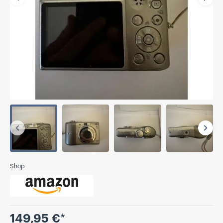
Vorherige
Näch
Vorherige
Näch
Shop
Preis
149,95 €
*