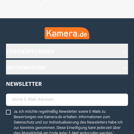
Kamera.de
VERKNÜPFUNGEN
INFORMATION
NEWSLETTER
deine E-Mail Adresse
Ja, ich möchte regelmäßig Newsletter sowie E-Mails zu Bewertungen von Ka
Ja, ich möchte regelmäßig Newsletter sowie E-Mails zu
Bewertungen von Kamera.de erhalten. Informationen zum
Datenschutz
und zur Individualisierung des Newsletters habe ich
zur Kenntnis genommen. Diese Einwilligung kann jederzeit über
den Abmeldelink am Ende jeder E-Mail widerrufen werden.
*