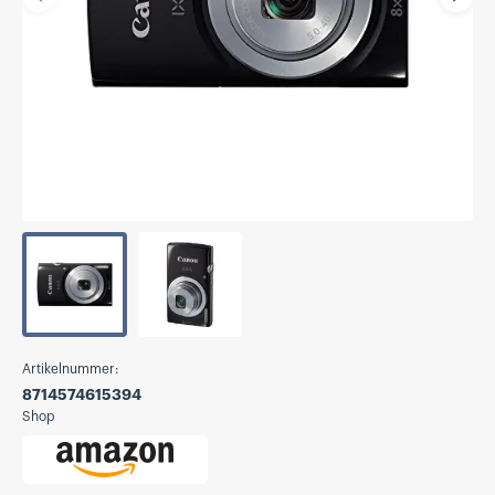
Vorherige
Näch
Artikelnummer:
8714574615394
Shop