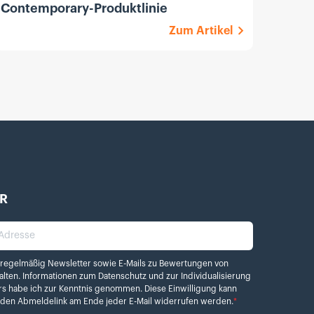
Contemporary-Produktlinie
F1.8 
Zum Artikel
R
dresse
elmäßig Newsletter sowie E-Mails zu Bewertungen von Kamera.de erhalten. Info
 regelmäßig Newsletter sowie E-Mails zu Bewertungen von
alten. Informationen zum
Datenschutz
und zur Individualisierung
rs habe ich zur Kenntnis genommen. Diese Einwilligung kann
r den Abmeldelink am Ende jeder E-Mail widerrufen werden.
*