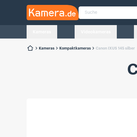
Kamera.de
Suche
Kameras
Videokameras
Kameras
Kompaktkameras
Canon IXUS 145 silber
C