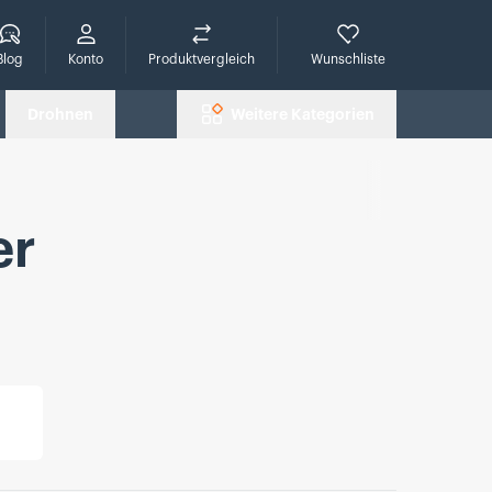
che
Blog
Konto
Produktvergleich
Wunschliste
Drohnen
Weitere Kategorien
er