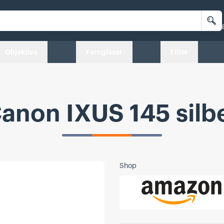
Su
Objektive
Ferngläser
Filter
anon IXUS 145 silb
Shop