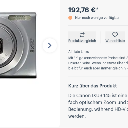
Preis
192,76 €
*
Nur noch wenige verfügbar
Produktvergleich
Wunschliste
Nächste
Affiliate Links
Mit "*" gekennzeichnete Preise sind A
unserer Seite. Wenn ihr etwas über die
bleibt für euch aber immer gleich. Vi
Kurz über das Produkt
Die Canon IXUS 145 ist ein
fach optischem Zoom und 2
Bedienung, während HD-Vide
werden.