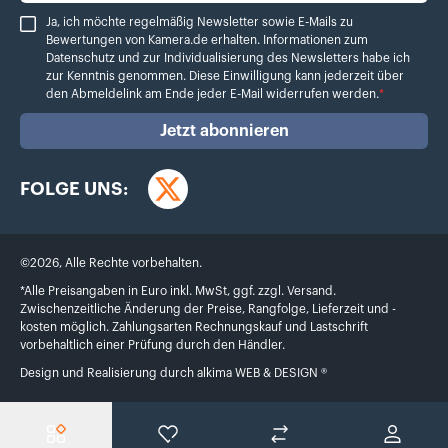
Ja, ich möchte regelmäßig Newsletter sowie E-Mails zu Bewertungen von Ka
Ja, ich möchte regelmäßig Newsletter sowie E-Mails zu
Bewertungen von Kamera.de erhalten. Informationen zum
Datenschutz
und zur Individualisierung des Newsletters habe ich
zur Kenntnis genommen. Diese Einwilligung kann jederzeit über
den Abmeldelink am Ende jeder E-Mail widerrufen werden.
*
Jetzt abonnieren
FOLGE UNS:
Twitter
©
2026
,
Alle Rechte vorbehalten.
*Alle Preisangaben in Euro inkl. MwSt, ggf. zzgl. Versand.
Zwischenzeitliche Änderung der Preise, Rangfolge, Lieferzeit und -
kosten möglich. Zahlungsarten Rechnungskauf und Lastschrift
vorbehaltlich einer Prüfung durch den Händler.
Design und Realisierung durch
alkima WEB & DESIGN ®
Menü
Wunschliste
Produktvergleich
Konto