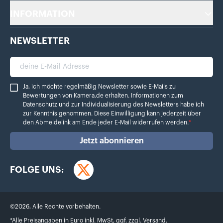
INFORMATION
NEWSLETTER
deine E-Mail Adresse
Ja, ich möchte regelmäßig Newsletter sowie E-Mails zu Bewertungen von Ka
Ja, ich möchte regelmäßig Newsletter sowie E-Mails zu
Bewertungen von Kamera.de erhalten. Informationen zum
Datenschutz
und zur Individualisierung des Newsletters habe ich
zur Kenntnis genommen. Diese Einwilligung kann jederzeit über
den Abmeldelink am Ende jeder E-Mail widerrufen werden.
*
Jetzt abonnieren
FOLGE UNS:
Twitter
©
2026
,
Alle Rechte vorbehalten.
*Alle Preisangaben in Euro inkl. MwSt, ggf. zzgl. Versand.