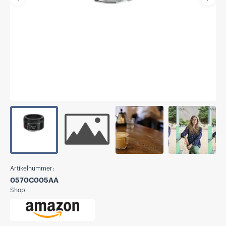
Vorherige
Näch
Artikelnummer:
0570C005AA
Shop