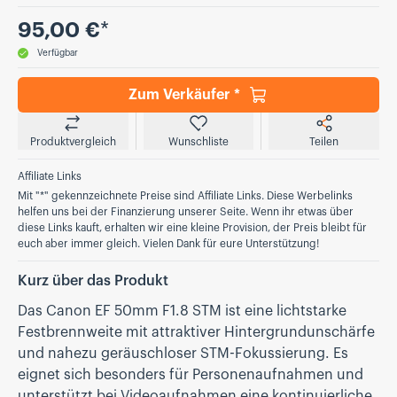
Preis
95,00 €
*
Verfügbar
Zum Verkäufer *
Produktvergleich
Wunschliste
Teilen
Affiliate Links
Mit "*" gekennzeichnete Preise sind Affiliate Links. Diese Werbelinks
helfen uns bei der Finanzierung unserer Seite. Wenn ihr etwas über
diese Links kauft, erhalten wir eine kleine Provision, der Preis bleibt für
euch aber immer gleich. Vielen Dank für eure Unterstützung!
Kurz über das Produkt
Das Canon EF 50mm F1.8 STM ist eine lichtstarke
Festbrennweite mit attraktiver Hintergrundunschärfe
und nahezu geräuschloser STM-Fokussierung. Es
eignet sich besonders für Personenaufnahmen und
unterstützt bei Videoaufnahmen eine kontinuierliche